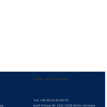
Офис в Берлине:
Тел: +49 (30) 20 84 933 55
any
Josef-Orlopp-Str. 54 D-10365 Berlin, Germany