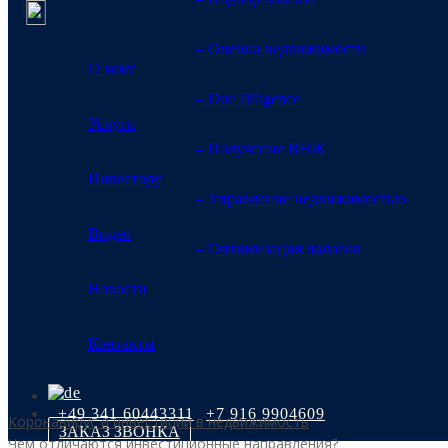
– Оценка недвижимости
О компании
– Due Diligence
Услуги
Статьи и аналити
– Получение ВНЖ
Инвестору
– Управление недвижимостью
Главная
>
Статьи и аналитические обзоры
Видео
– Оптимизация налогов
Новости
Всё о недвижимости в Германии
Контакты
+49 341 60443311
+7 916 9904609
Коронавирус и инвестиции в недвижимость
ЗАКАЗ ЗВОНКА
Чем отличаются инвестиционные направления?