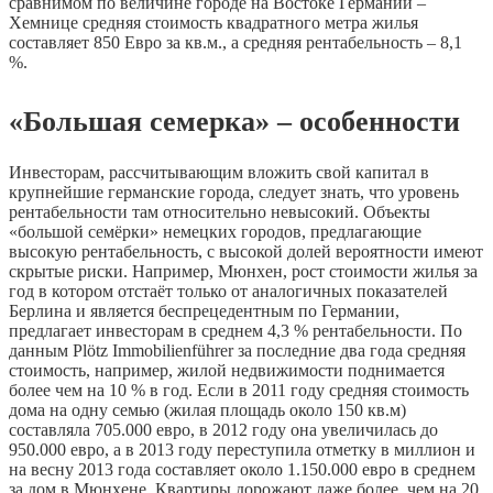
сравнимом по величине городе на Востоке Германии –
Хемнице средняя стоимость квадратного метра жилья
составляет 850 Евро за кв.м., а средняя рентабельность – 8,1
%.
«Большая семерка» – особенности
Инвесторам, рассчитывающим вложить свой капитал в
крупнейшие германские города, следует знать, что уровень
рентабельности там относительно невысокий. Объекты
«большой семёрки» немецких городов, предлагающие
высокую рентабельность, с высокой долей вероятности имеют
скрытые риски. Например, Мюнхен, рост стоимости жилья за
год в котором отстаёт только от аналогичных показателей
Берлина и является беспрецедентным по Германии,
предлагает инвесторам в среднем 4,3 % рентабельности. По
данным Plötz Immobilienführer за последние два года средняя
стоимость, например, жилой недвижимости поднимается
более чем на 10 % в год. Если в 2011 году средняя стоимость
дома на одну семью (жилая площадь около 150 кв.м)
составляла 705.000 евро, в 2012 году она увеличилась до
950.000 евро, а в 2013 году переступила отметку в миллион и
на весну 2013 года составляет около 1.150.000 евро в среднем
за дом в Мюнхене. Квартиры дорожают даже более, чем на 20