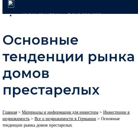
+49 341 60443311
+7 916 9904609
Основные
тенденции рынка
домов
престарелых
Главная
>
Материалы и информация для инвестора
>
Инвестиции в
недвижимость
>
Все о недвижимости в Германии
>
Основные
тенденции рынка домов престарелых