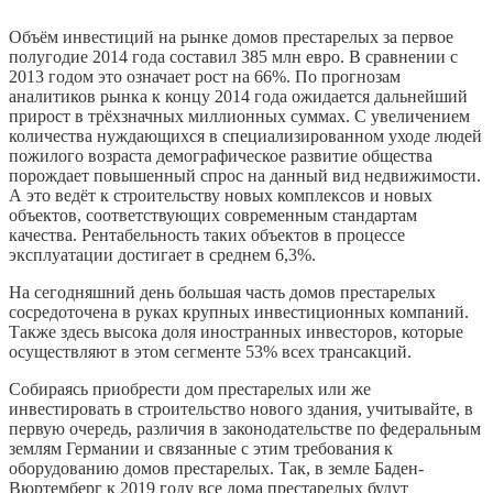
Объём инвестиций на рынке домов престарелых за первое
полугодие 2014 года составил 385 млн евро. В сравнении с
2013 годом это означает рост на 66%. По прогнозам
аналитиков рынка к концу 2014 года ожидается дальнейший
прирост в трёхзначных миллионных суммах. С увеличением
количества нуждающихся в специализированном уходе людей
пожилого возраста демографическое развитие общества
порождает повышенный спрос на данный вид недвижимости.
А это ведёт к строительству новых комплексов и новых
объектов, соответствующих современным стандартам
качества. Рентабельность таких объектов в процессе
эксплуатации достигает в среднем 6,3%.
На сегодняшний день большая часть домов престарелых
сосредоточена в руках крупных инвестиционных компаний.
Также здесь высока доля иностранных инвесторов, которые
осуществляют в этом сегменте 53% всех трансакций.
Собираясь приобрести дом престарелых или же
инвестировать в строительство нового здания, учитывайте, в
первую очередь, различия в законодательстве по федеральным
землям Германии и связанные с этим требования к
оборудованию домов престарелых. Так, в земле Баден-
Вюртемберг к 2019 году все дома престарелых будут