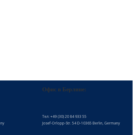
Офис в Берлине:
Тел: +49 (30) 20 84 933 55
any
Josef-Orlopp-Str. 54 D-10365 Berlin, Germany