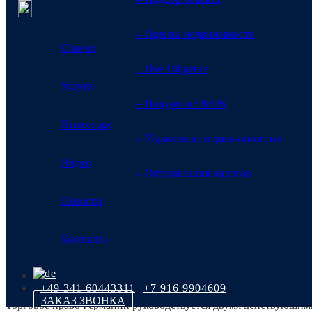
– Оценка недвижимости
О компании
– Due Diligence
Услуги
Коммерческое пр
– Получение ВНЖ
Инвестору
– Управление недвижимостью
Главная
>
Материалы и информация для инвестора
>
Финансы, налоги,
Видео
– Оптимизация налогов
Новости
Контакты
Торговое право
+49 341 60443311
+7 916 9904609
ЗАКАЗ ЗВОНКА
Торговое право Германии руководствуется двумя действующим