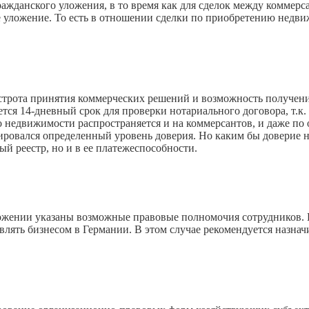
жданского уложения, в то время как для сделок между коммерса
уложение. То есть в отношении сделки по приобретению недвиж
ыстрота принятия коммерческих решений и возможность получе
ся 14-дневный срок для проверки нотариального договора, т.к. 
о недвижимости распространяется и на коммерсантов, и даже по 
ировался определенный уровень доверия. Но каким бы доверие не
й реестр, но и в ее платежеспособности.
ожении указаны возможные правовые полномочия сотрудников. И
авлять бизнесом в Германии. В этом случае рекомендуется назн