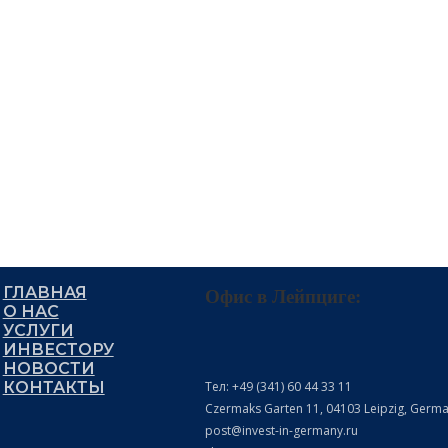
ГЛАВНАЯ
Офис в Лейпциге:
О НАС
УСЛУГИ
ИНВЕСТОРУ
НОВОСТИ
Тел: +49 (341) 60 44 33 11
КОНТАКТЫ
Czermaks Garten 11, 04103 Leipzig, Germ
post@invest-in-germany.ru