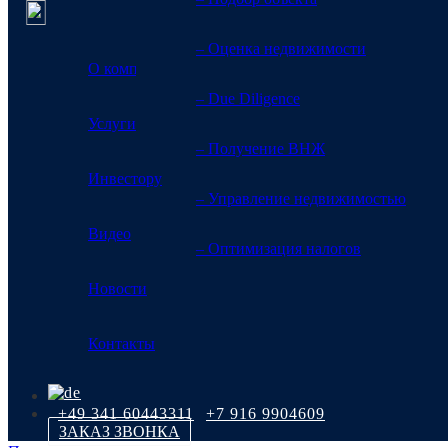
– Оценка недвижимости
О компании
– Due Diligence
Услуги
Финансы, налоги,
– Получение ВНЖ
Инвестору
– Управление недвижимостью
Главная
>
Материалы и информация для инвестора
>
Финансы, налоги,
Видео
– Оптимизация налогов
Новости
Статьи и информация про финансы, налоги и право в Германии
Контакты
Разделы:
+49 341 60443311
+7 916 9904609
Финансирование
ЗАКАЗ ЗВОНКА
Налоги