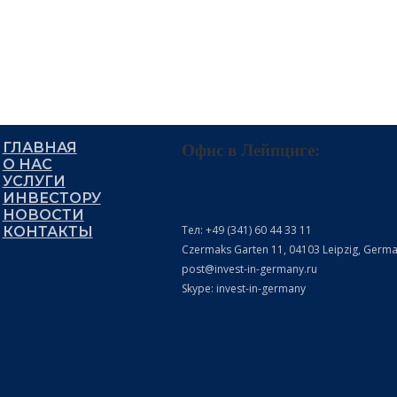
ГЛАВНАЯ
Офис в Лейпциге:
О НАС
УСЛУГИ
ИНВЕСТОРУ
НОВОСТИ
Тел: +49 (341) 60 44 33 11
КОНТАКТЫ
Czermaks Garten 11, 04103 Leipzig, Germ
post@invest-in-germany.ru
Skype: invest-in-germany