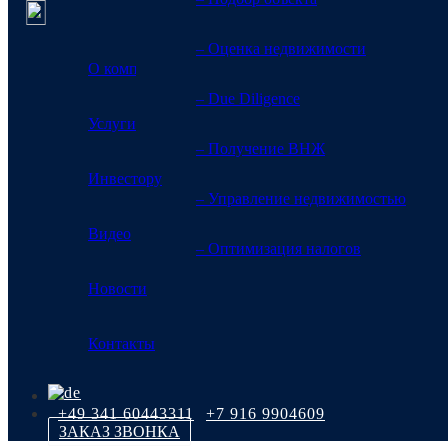
– Оценка недвижимости
О компании
– Due Diligence
Услуги
Как вкладывать деньг
– Получение ВНЖ
Инвестору
– Управление недвижимостью
Главная
>
Статьи и аналитические обзоры
>
Новости
>
Как вкл
Видео
– Оптимизация налогов
Новости
08.08.2018
Контакты
На примере в Германии – страны, которую иностранцы традиц
стратегии, в чем плюсы и минусы каждой.
Как вкладывать деньги в недвижимость: 4 инвестиционных ст
+49 341 60443311
+7 916 9904609
ЗАКАЗ ЗВОНКА