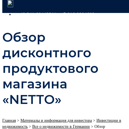
+49 341 60443311
+7 916 9904609
Обзор
дисконтного
продуктового
магазина
«NETTO»
Главная
>
Материалы и информация для инвестора
>
Инвестиции в
недвижимость
>
Все о недвижимости в Германии
>
Обзор