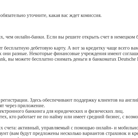
обязательно уточните, какая вас ждет комиссия.
ем онлайн-банки. Если вы решите открыть счет в немецком банк
т бесплатную дебетовую карту. А вот за кредитку чаще всего вам 
ах они разные. Некоторые финансовые учреждения имеют соглашен
nk, вы можете бесплатно снимать деньги в банкоматах Deutsche B
регистрации. Здесь обеспечивают поддержку клиентов на англий
ят через приложение.
ектронного банкинга для юридических и физических лиц.
ех, кто работает не по найму или имеет средний бизнес, с воз
ущих счета: активный, управляемый с помощью онлайн- и мобиль
унт (вам будут предложены несколько вариантов страховок и кре