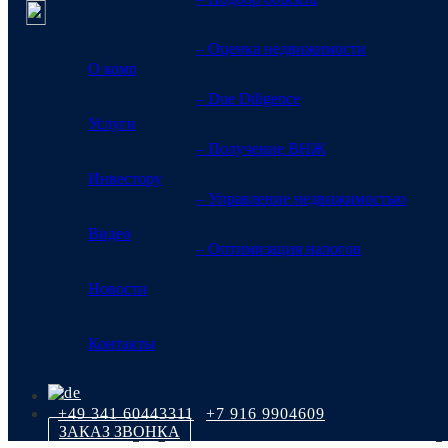
– Оценка недвижимости
О компании
– Due Diligence
Услуги
Как открыть счет
– Получение ВНЖ
Инвестору
– Управление недвижимостью
Главная
>
Материалы и информация для инвестора
>
Финансы, налоги,
Видео
– Оптимизация налогов
Новости
Одно из первых дел, которое вам предстоит сделать при перее
Контакты
коммунальных услуг, ведения бизнеса. Мы подготовили руковод
+49 341 60443311
+7 916 9904609
Общая информация о банковской сф
ЗАКАЗ ЗВОНКА