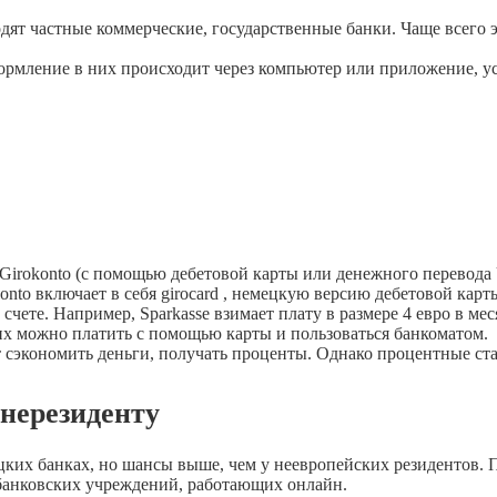
одят частные коммерческие, государственные банки. Чаще всего
ормление в них происходит через компьютер или приложение, ус
irokonto (с помощью дебетовой карты или денежного перевода 
to включает в себя girocard , немецкую версию дебетовой карты
чете. Например, Sparkasse взимает плату в размере 4 евро в мес
их можно платить с помощью карты и пользоваться банкоматом.
ет сэкономить деньги, получать проценты. Однако процентные ста
нерезиденту
их банках, но шансы выше, чем у неевропейских резидентов. Пр
банковских учреждений, работающих онлайн.