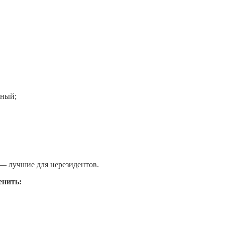
нный;
— лучшие для нерезидентов.
енить: