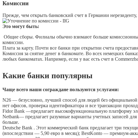
Комиссии
Прежде, чем открыть банковский счет в Германии нерезиденту, 
Это могут быть:
Общие сборы. Филиалы обычно взимают больше комиссионных, ч
комиссии.
Плата за карту. Почти все банки при открытии счета предоставя
Комиссия за снятие денег в банкомате. Во всех немецких банк
любых банкоматах. Например, если у вас есть счет в Commerzba
Какие банки популярны
Чаще всего наши сограждане пользуются услугами:
N26 — безусловно, лучший способ для людей без официальной 
нет офисов, проверка идентификатора и все транзакции проход
Fidor Bank —предлагает высокофункциональную платформу эл
Netbank— предлагает разумные варианты учетных записей для т
больше.
Deutsche Bank . Этот коммерческий банк предлагает три тек
(впоследствии — 5,90 евро в месяц); BestKonto — премиум-акка