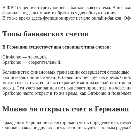
В ФРГ существует трехуровневая банковская система. В неё вх
филиалы, куда вы можете обратиться для обслуживания.
В то же время здесь функционирует немало онлайн-банков. Оф
Типы банковских счетов
В Германии существует два основных типа счетов:
Girokonto — текущий.
Sparkonto — сберегательный.
Большинство финансовых транзакций совершается с помощью G
выписывают личные чеки. В большинстве случаев время, Girokon
можно отказаться, если вы сохраняете минимальный остаток на с
месяц. Эти учетные записи не начисляют проценты, но через н
Sparkonto часто открыт в то же время, как Girokonto и позволя
Можно ли открыть счет в Германии 
Гражданам Европы не гарантирован счет в определенных немецк
Однако граждане других государств пользуются целым рядом 