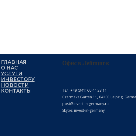
ГЛАВНАЯ
Офис в Лейпциге:
О НАС
УСЛУГИ
ИНВЕСТОРУ
НОВОСТИ
Тел: +49 (341) 60 44 33 11
КОНТАКТЫ
Czermaks Garten 11, 04103 Leipzig, Germ
post@invest-in-germany.ru
Skype: invest-in-germany