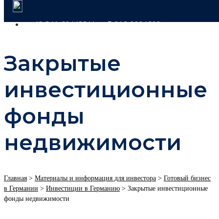
+49 341 60443311
+7 916 9904609
Закрытые
инвестиционные
фонды
недвижимости
Главная
>
Материалы и информация для инвестора
>
Готовый бизнес
в Германии
>
Инвестиции в Германию
>
Закрытые инвестиционные
фонды недвижимости