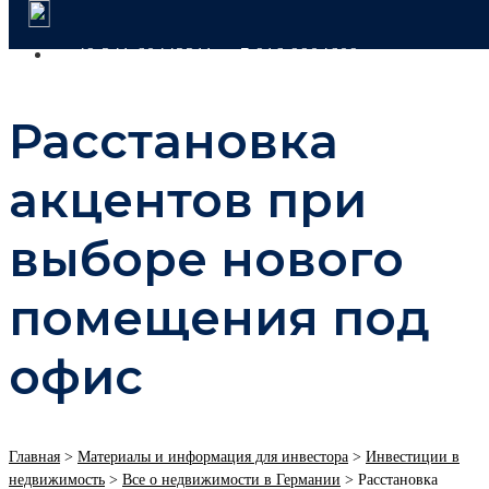
+49 341 60443311
+7 916 9904609
Расстановка
акцентов при
выборе нового
помещения под
офис
Главная
>
Материалы и информация для инвестора
>
Инвестиции в
недвижимость
>
Все о недвижимости в Германии
>
Расстановка