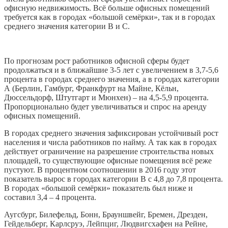
офисную недвижимость. Всё больше офисных помещений
требуется как в городах «большой семёрки», так и в городах
среднего значения категории В и С.
По прогнозам рост работников офисной сферы будет
продолжаться и в ближайшие 3-5 лет с увеличением в 3,7-5,6
процента в городах среднего значения, а в городах категории
А (Берлин, Гамбург, Франкфурт на Майне, Кёльн,
Дюссельдорф, Штутгарт и Мюнхен) – на 4,5-5,9 процента.
Пропорционально будет увеличиваться и спрос на аренду
офисных помещений.
В городах среднего значения зафиксирован устойчивый рост
населения и числа работников по найму. А так как в городах
действует ограничение на разрешение строительства новых
площадей, то существующие офисные помещения всё реже
пустуют. В процентном соотношении в 2016 году этот
показатель вырос в городах категории В с 4,8 до 7,8 процента.
В городах «большой семёрки» показатель был ниже и
составил 3,4 – 4 процента.
Аугсбург, Билефельд, Бонн, Брауншвейг, Бремен, Дрезден,
Гейдельберг, Карлcруэ, Лейпциг, Людвигсхафен на Рейне,