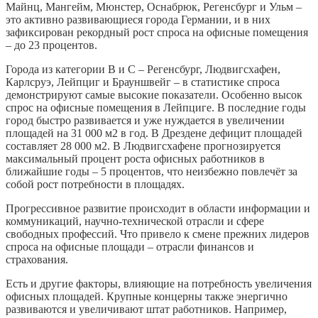
Майнц, Мангейм, Мюнстер, Оснабрюк, Регенсбург и Ульм –
это активно развивающиеся города Германии, и в них
зафиксирован рекордный рост спроса на офисные помещения
– до 23 процентов.
Города из категории В и С – Регенсбург, Людвигсхафен,
Карлсруэ, Лейпциг и Брауншвейг – в статистике спроса
демонстрируют самые высокие показатели. Особенно высок
спрос на офисные помещения в Лейпциге. В последние годы
город быстро развивается и уже нуждается в увеличении
площадей на 31 000 м2 в год. В Дрездене дефицит площадей
составляет 28 000 м2. В Людвигсхафене прогнозируется
максимальный процент роста офисных работников в
ближайшие годы – 5 процентов, что неизбежно повлечёт за
собой рост потребности в площадях.
Прогрессивное развитие происходит в области информации и
коммуникаций, научно-технической отрасли и сфере
свободных профессий. Что привело к смене прежних лидеров
спроса на офисные площади – отрасли финансов и
страхования.
Есть и другие факторы, влияющие на потребность увеличения
офисных площадей. Крупные концерны также энергично
развиваются и увеличивают штат работников. Например,