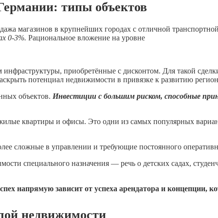
Германии: типы объектов
одажа магазинов в крупнейших городах с отличной транспортн
ах 0-3%.
Рациональное вложение на уровне
м инфраструктуры, приобретённые с дисконтом. Для такой сделк
аскрыть потенциал недвижимости в привязке к развитию регион
нных объектов.
Инвестиции с большим риском, способные прин
илые квартиры и офисы. Это одни из самых популярных вариан
олее сложные в управлении и требующие постоянного оперативн
ости специального назначения — речь о детских садах, студенч
пех напрямую зависит от успеха арендатора и концепции, ко
илой недвижимости