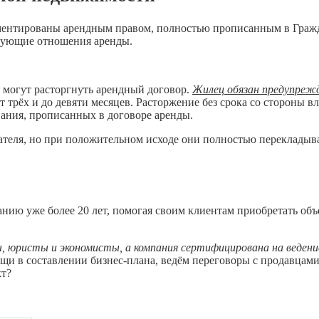
аментированы арендным правом, полностью прописанным в Гражд
твующие отношения аренды.
ы могут расторгнуть арендный договор.
Жилец обязан предупрежд
от трёх и до девяти месяцев. Расторжение без срока со стороны 
ания, прописанных в договоре аренды.
теля, но при положительном исходе они полностью перекладываю
анию уже более 20 лет, помогая своим клиентам приобретать об
 юристы и экономисты, а компания сертифицирована на веден
щи в составлении бизнес-плана, ведём переговоры с продавцами
кт?